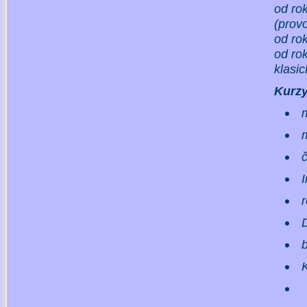
od ro
(prov
od ro
od ro
klasi
Kur
r
K