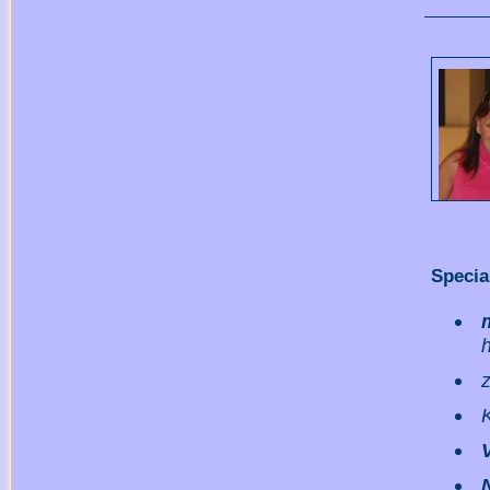
Specia
h
z
K