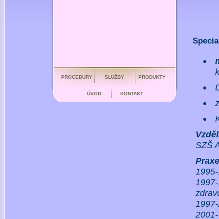
Specia
PROCEDURY
SLUŽBY
PRODUKTY
ÚVOD
KONTAKT
z
K
Vzděl
SZŠ A
Prax
1995-
1997-
zdrav
1997-
2001-