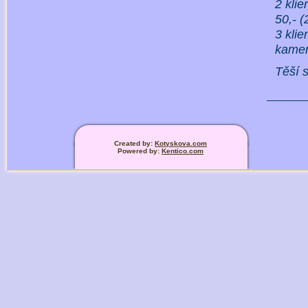
2 kli
50,- (
3 kli
kame
Těší 
Created by:
Kotyskova.com
Powered by:
Kentico.com