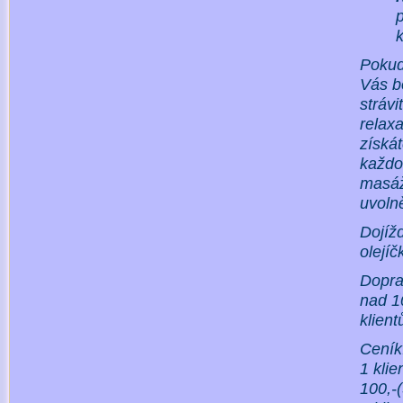
p
k
Pokud
Vás bo
strávi
relaxa
získát
každod
masáže
uvolně
Dojíž
olejí
Dopra
nad 1
klient
Ceník
1 kli
100,-