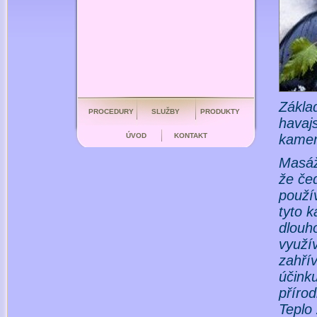
Základ
PROCEDURY
SLUŽBY
PRODUKTY
havajs
ÚVOD
KONTAKT
kamen
Masáž
že če
použí
tyto k
dlouho
využí
zahřív
účinku
přírod
Teplo