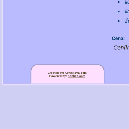
l
l
ž
Cena:
Ceník
Created by:
Kotyskova.com
Powered by:
Kentico.com