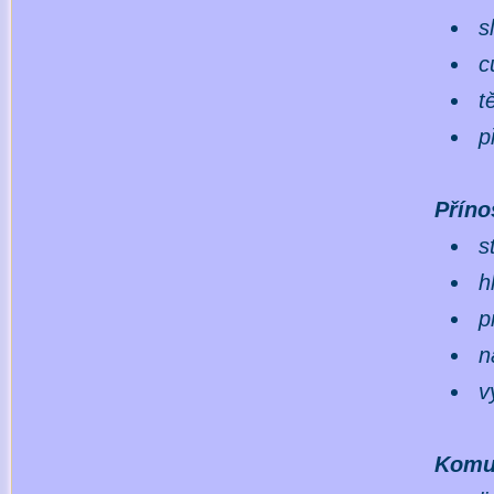
s
c
t
p
Příno
s
h
p
n
v
Komu 